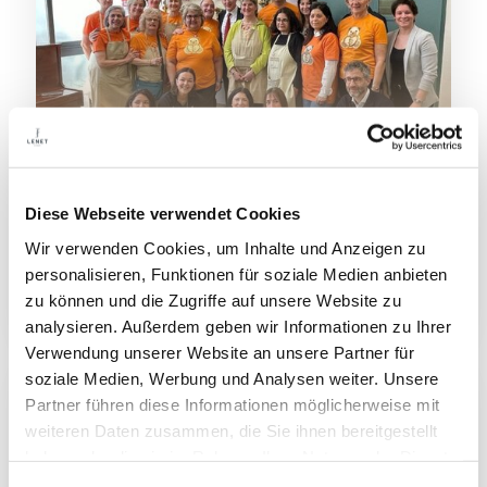
Diese Webseite verwendet Cookies
04/04/2025
Wir verwenden Cookies, um Inhalte und Anzeigen zu
„EIN GARTEN ERBLÜHT“: WENN
personalisieren, Funktionen für soziale Medien anbieten
HOFFNUNG FORM ANNIMMT
zu können und die Zugriffe auf unsere Website zu
analysieren. Außerdem geben wir Informationen zu Ihrer
Verwendung unserer Website an unsere Partner für
soziale Medien, Werbung und Analysen weiter. Unsere
Partner führen diese Informationen möglicherweise mit
weiteren Daten zusammen, die Sie ihnen bereitgestellt
haben oder die sie im Rahmen Ihrer Nutzung der Dienste
gesammelt haben.