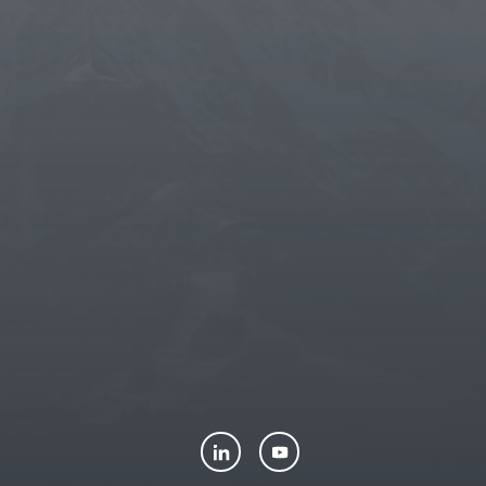
THUN
-
LA PORCELLANA BIANCA
-
ROSE & TULIPANI
-
DOMINO
-
RITUALI DOMESTICI
-
LUXPETS