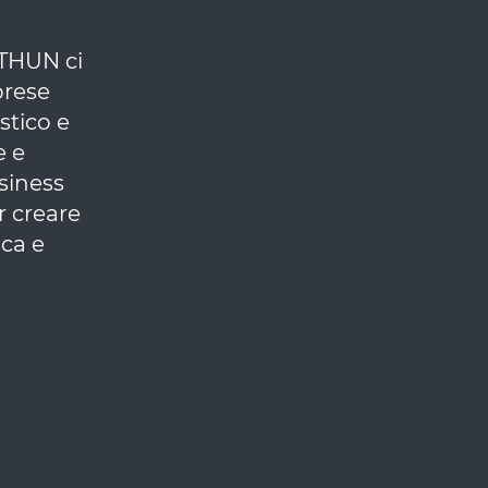
 THUN ci
prese
stico e
e e
siness
r creare
ica e