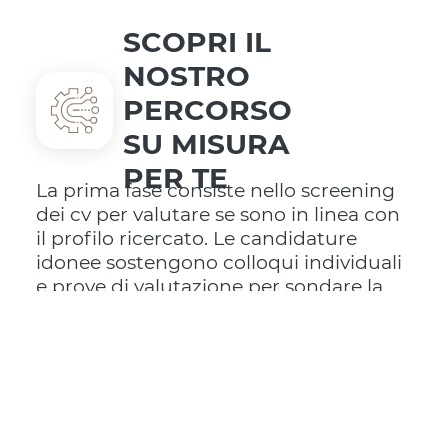
SCOPRI IL
NOSTRO
PERCORSO
SU MISURA
PER TE
La prima fase consiste nello screening
dei cv per valutare se sono in linea con
il profilo ricercato. Le candidature
idonee sostengono colloqui individuali
e prove di valutazione per sondare la
motivazione.
Per i neoassunti, Lenet prevede un
percorso di inserimento pianificato e
strutturato con l’affiancamento di un
tutor e di un mentor interni e
appuntamenti a carattere formativo,