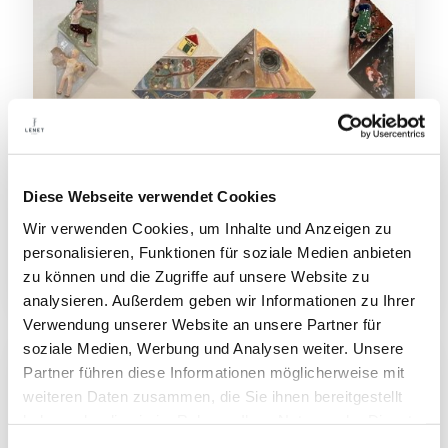
Diese Webseite verwendet Cookies
08/04/2026
Wir verwenden Cookies, um Inhalte und Anzeigen zu
FONDAZIONE LENE THUN INITIIERT
personalisieren, Funktionen für soziale Medien anbieten
ART-OUT: KERAMIKTHERAPIE FÜR
zu können und die Zugriffe auf unsere Website zu
MEDIZINISCHES PERSONAL
analysieren. Außerdem geben wir Informationen zu Ihrer
Verwendung unserer Website an unsere Partner für
soziale Medien, Werbung und Analysen weiter. Unsere
Partner führen diese Informationen möglicherweise mit
weiteren Daten zusammen, die Sie ihnen bereitgestellt
haben oder die sie im Rahmen Ihrer Nutzung der Dienste
gesammelt haben.