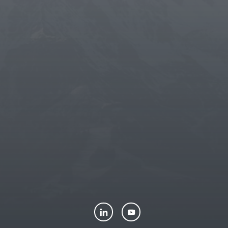
THUN
-
LA PORCELLANA BIANCA
-
ROSE & TULIPANI
-
DOMINO
-
RITUALI DOMESTICI
-
LUXPETS