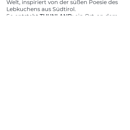
Welt, inspiriert von der süßen Poesie des
Lebkuchens aus Südtirol.
So entsteht
THUNLAND
: ein Ort, an dem
jedes Detail die Arbeit geschickter Hände
und die Weiterentwicklung einer Marke
erzählt, die ihren Werten treu bleibt –
Kreativität, Qualität und Tradition.
Ein warmer Rückzugsort, an dem
Kollektionen zu Emotionen werden und
jedes Geschenk eine liebevolle Geste ist.
Wir freuen uns darauf, gemeinsam mit
euch die Magie dieses Weihnachtsfestes
zu erleben!