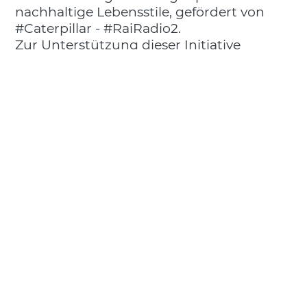
nachhaltige Lebensstile, gefördert von
#Caterpillar - #RaiRadio2.
Zur Unterstützung dieser Initiative
bleiben am Sonntag, den 16. Februar, die
Schaufensterlichter aller unserer direkt
geführten THUN Stores für eine Stunde
ausgeschaltet. Unsere Geschäfte im
Bereich Home Decoration und Tableware
– THUN, La Porcellana Bianca, Rose &
Tulipani und Rituali Domestici – sind
eingeladen, sich dieser symbolischen
Aktion anzuschließen.