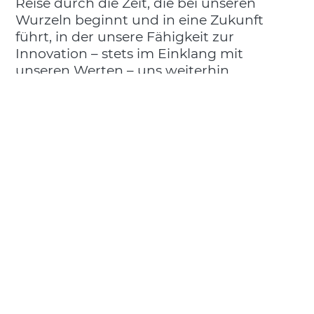
Reise durch die Zeit, die bei unseren
Wurzeln beginnt und in eine Zukunft
führt, in der unsere Fähigkeit zur
Innovation – stets im Einklang mit
unseren Werten – uns weiterhin
einzigartig machen wird.
Eine Geschichte voller unvergesslicher
Momente, die unsere Essenz durch
eindrucksvolle, teils unveröffentlichte
Bilder feiert – präsentiert in einem
Rundgang, der Tradition und Vision
verbindet und Leben mit Inspirationen
verwebt.
Eine Einladung, gemeinsam zu träumen
und Neues zu erschaffen.