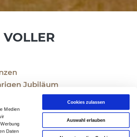
E VOLLER
enzen
rigen Jubiläum
Cookies zulassen
le Medien
ir
Auswahl erlauben
, Werbung
 Unternehmen seit 75
ren Daten