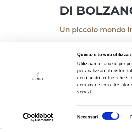
DI BOLZAN
Un piccolo mondo in
27.11.2025
Questo sito web utilizza i
Utilizziamo i cookie per pe
per analizzare il nostro tra
Tra le luci del Mercatino d
con i nostri partner che si
piccolo mondo incantato is
combinarle con altre inform
Nasce così THUNLAND, un l
servizi.
l’evoluzione di un brand che
caldo dove le collezioni 
Vi aspettiamo per vivere i
Selezione
Necessari
del
consenso