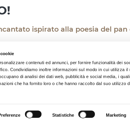
O!
cantato ispirato alla poesia del pan
 cookie
rsonalizzare contenuti ed annunci, per fornire funzionalità dei so
ffico. Condividiamo inoltre informazioni sul modo in cui utilizza il 
i Natale di Bolzano, anche quest’anno, vi accogli
 occupano di analisi dei dati web, pubblicità e social media, i qual
pirato alla dolce poesia del pan di zenzero, il 
azioni che ha fornito loro o che hanno raccolto dal suo utilizzo d
uogo dove ogni dettaglio racconta il lavoro di
 resta fedele ai suoi valori: creatività, qualità e
diventano emozioni e ogni regalo è un gesto d’a
nsieme la meraviglia di questo Natale!
Preferenze
Statistiche
Marketing