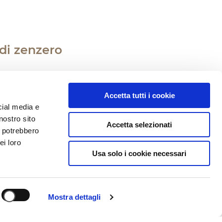
 di zenzero
Accetta tutti i cookie
cial media e
nostro sito
e il nostro Chalet, un
Accetta selezionati
i potrebbero
Lebkuchen dell’Alto Adige.
ei loro
 mani sapienti e
Usa solo i cookie necessari
 tradizione. Un rifugio
more.
Mostra dettagli