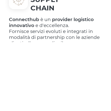
CHAIN
Connecthub
è un
provider logistico
innovativo
e d'eccellenza.
Fornisce servizi evoluti e integrati in
modalità di partnership con le aziende
clienti, allo scopo di sviluppare un
approccio strategico omnicanale e
customer-centric.
L’hub di Mantova, posizionato lungo un
importante snodo stradale sulla A22,
rappresenta una
vera eccellenza per
dimensione e tecnologie di processo
ed è Logistic Partner di prestigiosi
brand nei settori
Gift&Home Decor,
Fashion, Beauty, Food&Beverage.
Offre servizi di scouting e gestione
internazionale dei
fornitori
,