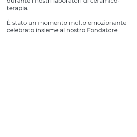
durante i nostri laboratori di ceramico-
terapia.
È stato un momento molto emozionante
celebrato insieme al nostro Fondatore
Peter Thun, alla Direttrice Paola Adamo, ai
volontari e sostenitori di Fondazione, ai
piccoli artisti con le loro famiglie e al
personale medico della struttura, tra
cuiThomas Schael (PhD), Commissario
della A.O.U. Città della Salute e della
Scienza di Torino, Giovanni Messori Ioli,
Commissario dell’Ospedale Regina
Margherita, la Dott.ssa Franca
Fagioli Capo Dipartimento Patologia e
Cura del Bambino e la Dott.ssa Lovera,
Responsabile Area Umanizzazione.
"Fiorisce un Giardino" è un'opera che