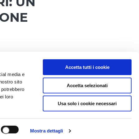
I: UN
IONE
Accetta tutti i cookie
cial media e
fatto di dettagli, sorrisi
nostro sito
Accetta selezionati
i potrebbero
 Santa Caterina di Bari
ei loro
Usa solo i cookie necessari
capace di interpretare –
involgente, in linea con i
Mostra dettagli