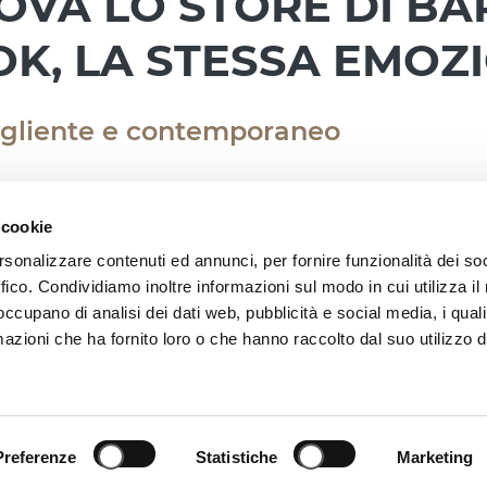
VA LO STORE DI BAR
K, LA STESSA EMOZ
ogliente e contemporaneo
 cookie
rsonalizzare contenuti ed annunci, per fornire funzionalità dei so
mozione di sempre: quella di entrare in un mondo 
ffico. Condividiamo inoltre informazioni sul modo in cui utilizza il 
re insieme.
 occupano di analisi dei dati web, pubblicità e social media, i qual
piano terra del Centro Commerciale Mongolfiera
azioni che ha fornito loro o che hanno raccolto dal suo utilizzo d
ionati con uno spazio completamente rinnovato, 
anea – l’universo THUN.
ffrire un’esperienza ancora più accogliente e co
rand.
Preferenze
Statistiche
Marketing