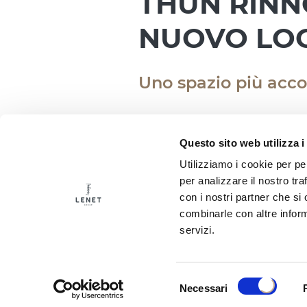
THUN RINNO
NUOVO LOO
Uno spazio più acc
15.03.2026
Questo sito web utilizza i
Utilizziamo i cookie per pe
Un nuovo look, la stessa e
per analizzare il nostro tra
e piccoli momenti da vive
con i nostri partner che si
Il punto vendita THUN al 
combinarle con altre inform
apre le porte agli appass
servizi.
con sensibilità contempor
Un ambiente pensato per o
valori e l’evoluzione del b
Selezione
Necessari
del