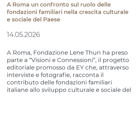
A Roma un confronto sul ruolo delle
fondazioni familiari nella crescita culturale
e sociale del Paese
14.05.2026
A Roma, Fondazione Lene Thun ha preso
parte a “Visioni e Connessioni”, il progetto
editoriale promosso da EY che, attraverso
interviste e fotografie, racconta il
contributo delle fondazioni familiari
italiane allo sviluppo culturale e sociale del
Paese.
L’iniziativa ha riunito realtà impegnate
quotidianamente nella promozione di un
impatto positivo sulla società, creando
uno spazio di dialogo tra storie, valori e
visioni differenti, accomunate