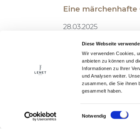
Eine märchenhafte 
28.03.2025
Diese Webseite verwende
Wenn sich zwei ikonische
Wir verwenden Cookies, um
entstehen unvergessliche 
anbieten zu können und di
Mit dem Prezzemolo-Baum,
Informationen zu Ihrer Ve
Entertainments Limited ge
und Analysen weiter. Unse
Erinnerungen und Emotio
zusammen, die Sie ihnen b
Denn wenn ein so bedeuten
gesammelt haben.
sondern vor allem die Me
Einwilligungsauswahl
Notwendig