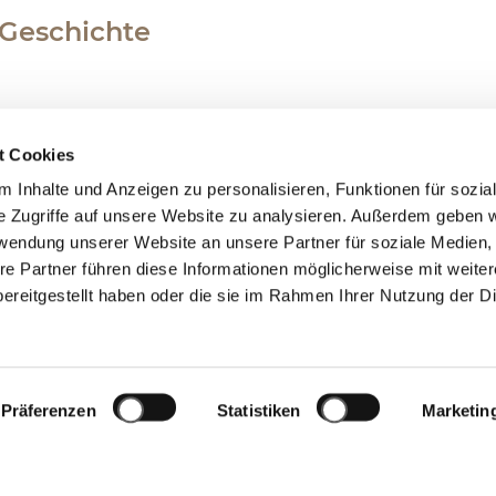
Geschichte
t Cookies
 Welten begegnen und Geschichte, Leidenschaf
 Inhalte und Anzeigen zu personalisieren, Funktionen für sozia
Erlebnisse.
e Zugriffe auf unsere Website zu analysieren. Außerdem geben w
 der von unserem Atelier zur Feier von 50 Jah
rwendung unserer Website an unsere Partner für soziale Medien
schaffen wurde, erzählen wir eine zauberhafte
re Partner führen diese Informationen möglicherweise mit weite
nen in wertvolle Symbole verwandelt.
ereitgestellt haben oder die sie im Rahmen Ihrer Nutzung der D
der Meilenstein erreicht wird, feiert man nich
nschen, die Erlebnisse und die Träume, die ih
Präferenzen
Statistiken
Marketin