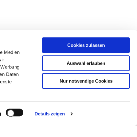
Cookies zulassen
t und Magie vereinen,
le Medien
ir
Auswahl erlauben
ren Gardaland – Merlin
, Werbung
 Geschichte, die
ren Daten
Nur notwendige Cookies
ienste
t nur die Jahre…
n möglich gemacht haben.
g
Details zeigen